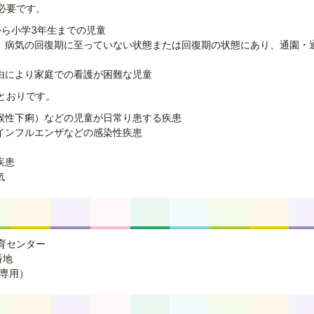
必要です。
から小学3年生までの児童
、病気の回復期に至っていない状態または回復期の状態にあり、通園・
由により家庭での看護が困難な児童
とおりです。
候性下痢）などの児童が日常り患する疾患
インフルエンザなどの感染性疾患
疾患
気
育センター
番地
（専用）