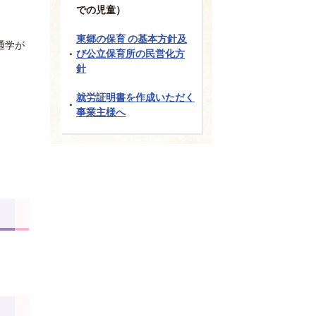
での児童）
東郷の保育 の基本方針及
通学が
び公立保育所の民営化方
針
就労証明書を作成いただく
事業主様へ