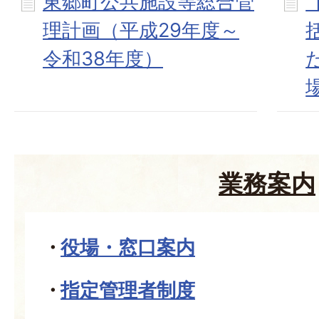
東郷町公共施設等総合管
理計画（平成29年度～
令和38年度）
業務案内
役場・窓口案内
指定管理者制度