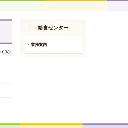
給食センター
業務案内
:
0381