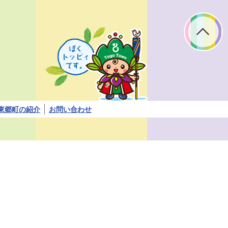
ぼ
く
ト
ッ
ピ
ィ
で
す。
東郷町の紹介
お問い合わせ