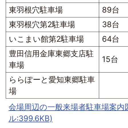
東羽根穴駐車場
89台
東羽根穴第2駐車場
38台
いこまい館第2駐車場
64台
豊田信用金庫東郷支店駐
15台
車場
ららぽーと愛知東郷駐車
場
会場周辺の一般来場者駐車場案内図
ル:399.6KB)