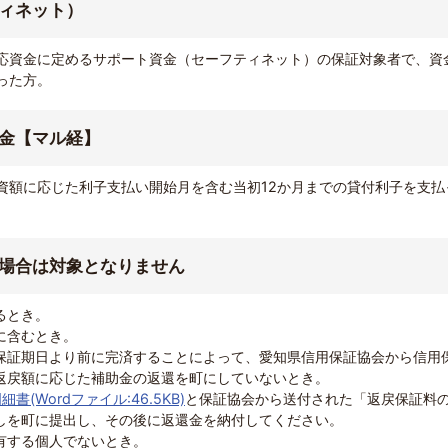
ィネット）
応資金に定めるサポート資金（セーフティネット）の保証対象者で、資
った方。
金【マル経】
資額に応じた利子支払い開始月を含む当初12か月までの貸付利子を支払
場合は対象となりません
るとき。
に含むとき。
保証期日より前に完済することによって、愛知県信用保証協会から信用
返戻額に応じた補助金の返還を町にしていないとき。
細書(Wordファイル:46.5KB)
と保証協会から送付された「返戻保証料
しを町に提出し、その後に返還金を納付してください。
有する個人でないとき。