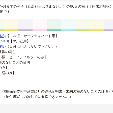
2か月までの利子（延滞利子は含まない。）の60％の額（千円未満切捨
限度です。
KB)
【マル振・セーフティネット用】
5KB)
【マル経用】
KB)
（日付は記入しないで下さい。）
通帳の写し
ル振・セーフティネットのみ】
額のないことの証明）
のみ】
ル経のみ】
】
】
、信用保証委託申込書に町の納税証明書（未納の額のないことの証明）
。（納付書写しの添付では省略できません。）