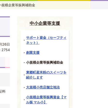
小規模企業等振興補助金
中小企業等支援
サポート資金（セーフティ
ネット）
月26日
:
2754
創業支援
小規模企業等振興補助金
東郷町産米粉のスイーツを
紹介します
大規模小売店舗立地法
証料
小規模企業等振興資金【マ
ル振 マル小】