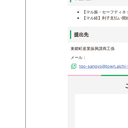
【マル振・セーフティネ
【マル経】利子支払い開
提出先
東郷町産業振興課商工係
メール：
tgo-sangyo@town.aichi-t