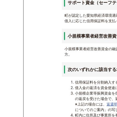
サポート資金（セーフテ
町が認定した愛知県経済環境適
借入に応じた信用保証料を支払
小規模事業者経営改善資
小規模事業者経営改善資金の融
方。
次のいずれかに該当する
信用保証料を分割納入す
借入金の返済を資金使途
小規模企業等振興資金を
の返戻を受けた場合で、
※上記の場合には、
返還明
についてのご案内」の写
町内に住所及び事業所を