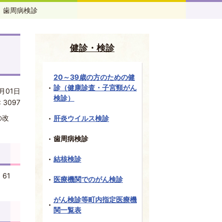
歯周病検診
健診・検診
20～39歳の方のための健
診（健康診査・子宮頸がん
月01日
検診）
:
3097
の改
肝炎ウイルス検診
歯周病検診
結核検診
61
医療機関でのがん検診
がん検診等町内指定医療機
関一覧表