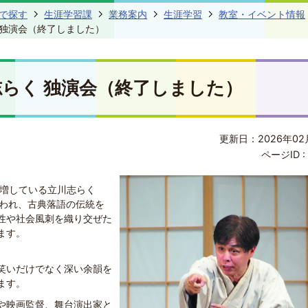
で探す
生涯学習課
業務案内
生涯学習
教室・イベント情報
 独演会（終了しました）
志らく 独演会（終了しました）
更新日：2026年02
ページID :
が増している立川志らく
言われ、古典落語の伝統を
性や社会風刺を織り交ぜた
ます。
笑いだけでなく深い余韻を
ます。
や映画監督、舞台演出家と