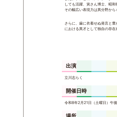
しても活躍、寅さん博士、昭和
その幅広い表現力は異分野から
さらに、歯に衣着せぬ発言と豊
における異才として独自の存在
出演
立川志らく
開催日時
令和8年2月21日（土曜日）午
場所