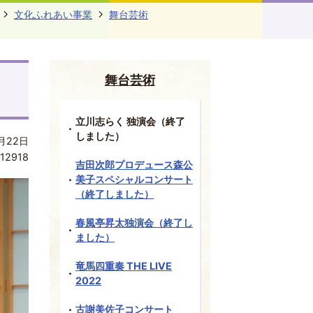
文化ふれあい事業
舞台芸術
舞台芸術
立川志らく 独演会（終了
しました）
月22日
12918
吉田次郎プロデュース森公
美子スペシャルコンサート
（終了しました）
春風亭昇太独演会（終了し
ました）
竜馬四重奏 THE LIVE
2022
古謝美佐子コンサート