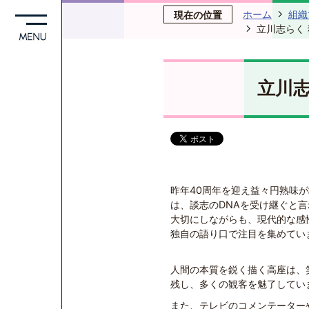
ホーム
組織
現在の位置
立川志らく
立川
昨年40周年を迎え益々円熟味
は、談志のDNAを受け継ぐと
大切にしながらも、現代的な感
独自の語り口で注目を集めてい
人間の本質を鋭く描く高座は、
残し、多くの観客を魅了してい
また、テレビのコメンテーター