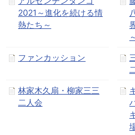
アルゼンチンタンゴ
2021～進化を続ける情
熱たち～
～
ファンカッション
林家木久扇・柳家三三
二人会