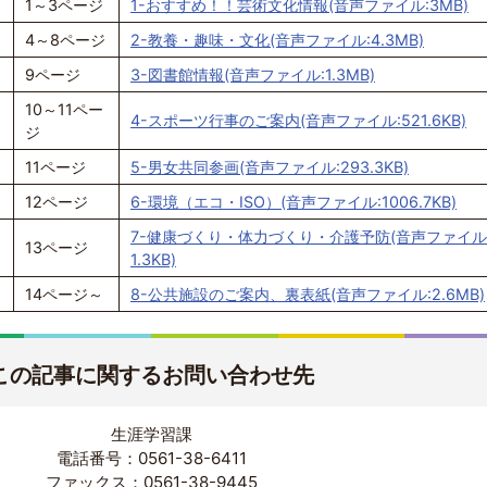
1～3ページ
1-おすすめ！！芸術文化情報(音声ファイル:3MB)
4～8ページ
2-教養・趣味・文化(音声ファイル:4.3MB)
9ページ
3-図書館情報(音声ファイル:1.3MB)
10～11ペー
4-スポーツ行事のご案内(音声ファイル:521.6KB)
ジ
11ページ
5-男女共同参画(音声ファイル:293.3KB)
12ページ
6-環境（エコ・ISO）(音声ファイル:1006.7KB)
7-健康づくり・体力づくり・介護予防(音声ファイル:
13ページ
1.3KB)
14ページ～
8-公共施設のご案内、裏表紙(音声ファイル:2.6MB)
この記事に関するお問い合わせ先
生涯学習課
電話番号：0561-38-6411
ファックス：0561-38-9445