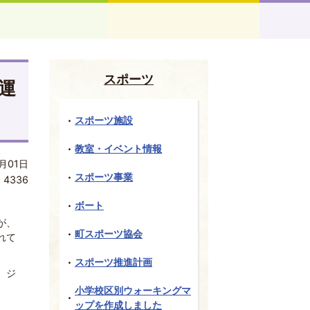
スポーツ
運
スポーツ施設
教室・イベント情報
月01日
スポーツ事業
:
4336
ボート
が、
町スポーツ協会
れて
スポーツ推進計画
、ジ
小学校区別ウォーキングマ
ップを作成しました