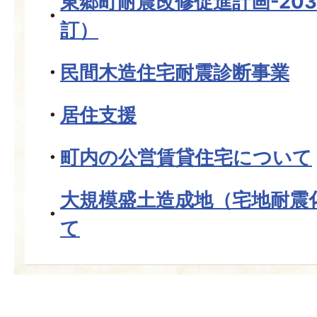
東郷町耐震改修促進計画-203
訂）
民間木造住宅耐震診断事業
居住支援
町内の公営賃貸住宅について
大規模盛土造成地（宅地耐震
て