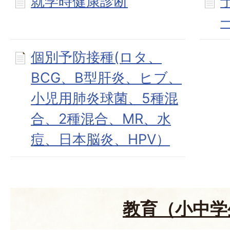
就学時健康診断
個別予防接種(ロタ、
BCG、B型肝炎、ヒブ、
小児用肺炎球菌、5種混
合、2種混合、MR、水
痘、日本脳炎、HPV）
教育（小中学