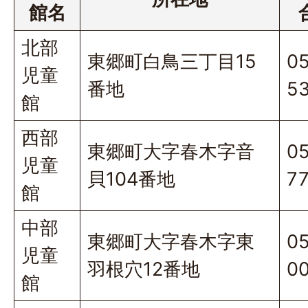
館名
北部
東郷町白鳥三丁目15
0
児童
番地
5
館
西部
東郷町大字春木字音
05
児童
貝104番地
7
館
中部
東郷町大字春木字東
0
児童
羽根穴12番地
0
館