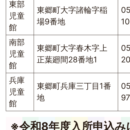
東部
東郷町大字諸輪字稲
05
児童
場9番地
1
館
南部
東郷町大字春木字上
0
児童
正葉廻間28番地1
2
館
兵庫
東郷町兵庫三丁目1番
05
児童
地
9
館
※令和8年度入所申込み