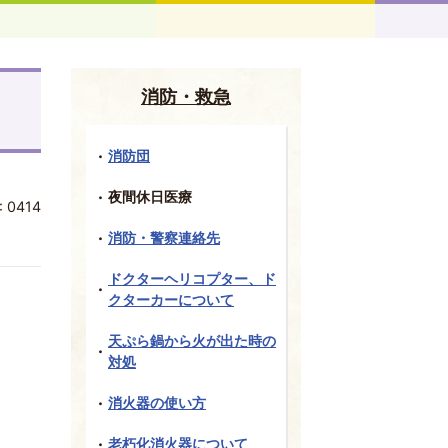
消防・救急
消防団
夜間休日医療
:
0414
消防・警察連絡先
ドクターヘリコプター、ド
クターカーについて
天ぷら鍋から火が出た時の
対処
消火器の使い方
老朽化消火器について