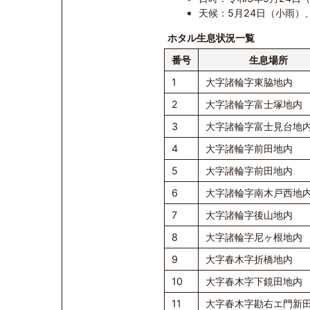
天候：5月24日（小雨）
ホタル生息状況一覧
番号
生息場所
1
大字諸輪字東脇地内
2
大字諸輪字富士塚地内
3
大字諸輪字富士見台地
4
大字諸輪字前田地内
5
大字諸輪字前田地内
6
大字諸輪字南木戸西地
7
大字諸輪字後山地内
8
大字諸輪字尼ヶ根地内
9
大字春木字折橋地内
10
大字春木字下鏡田地内
11
大字春木字勘右エ門新