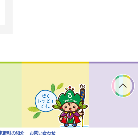
ぼ
く
ト
ッ
ピ
ィ
で
す。
東郷町の紹介
お問い合わせ