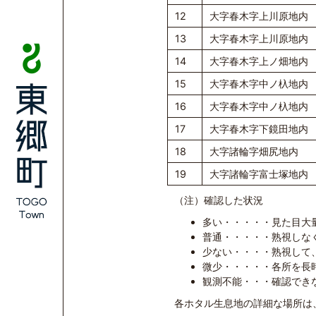
12
大字春木字上川原地内
13
大字春木字上川原地内
14
大字春木字上ノ畑地内
15
大字春木字中ノ杁地内
16
大字春木字中ノ杁地内
17
大字春木字下鏡田地内
18
大字諸輪字畑尻地内
19
大字諸輪字富士塚地内
（注）確認した状況
多い・・・・・見た目大
普通・・・・・熟視しな
少ない・・・・熟視して
微少・・・・・各所を長時
観測不能・・・確認でき
各ホタル生息地の詳細な場所は