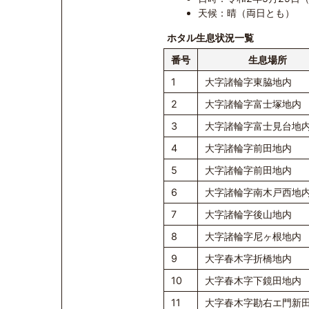
天候：晴（両日とも）
ホタル生息状況一覧
番号
生息場所
1
大字諸輪字東脇地内
2
大字諸輪字富士塚地内
3
大字諸輪字富士見台地
4
大字諸輪字前田地内
5
大字諸輪字前田地内
6
大字諸輪字南木戸西地
7
大字諸輪字後山地内
8
大字諸輪字尼ヶ根地内
9
大字春木字折橋地内
10
大字春木字下鏡田地内
11
大字春木字勘右エ門新