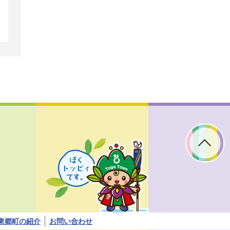
ぼ
く
ト
ッ
ピ
ィ
で
す。
東郷町の紹介
お問い合わせ