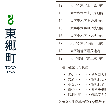
12
大字春木字上川原地内
13
大字春木字上川原地内
14
大字春木字上ノ畑地内
15
大字春木字中ノ杁地内
16
大字春木字中ノ杁地内
17
大字春木字下鏡田地内
18
大字諸輪字畑尻地内
19
大字諸輪字富士塚地内
（注）確認した状況
多い・・・・・見た目大
普通・・・・・熟視しな
少ない・・・・熟視して
微少・・・・・各所を長時
観測不能・・・確認でき
各ホタル生息地の詳細な場所は