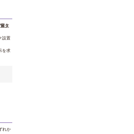
貯留タ
ク設置
示を求
ずれか