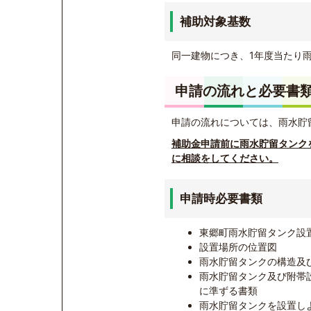
補助対象基数
同一建物につき、1年度当たり
申請の流れと必要書
申請の流れについては、雨水貯
補助金申請前に雨水貯留タンク
に相談をしてください。
申請時必要書類
東郷町雨水貯留タンク設
設置場所の位置図
雨水貯留タンクの構造及
雨水貯留タンク及び附帯
に準ずる書類
雨水貯留タンクを設置し