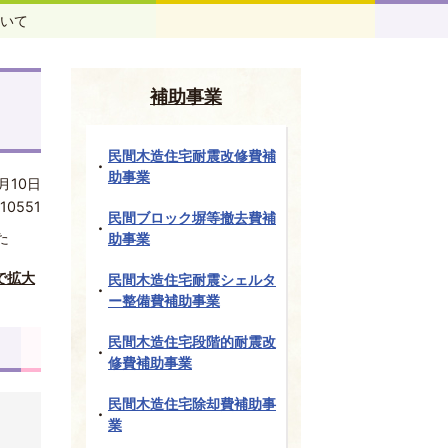
いて
補助事業
民間木造住宅耐震改修費補
助事業
月10日
10551
民間ブロック塀等撤去費補
た
助事業
で拡大
民間木造住宅耐震シェルタ
ー整備費補助事業
民間木造住宅段階的耐震改
修費補助事業
民間木造住宅除却費補助事
業