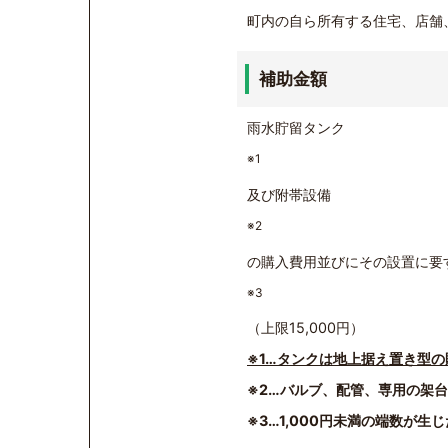
町内の自ら所有する住宅、店舗
補助金額
雨水貯留タンク
※1
及び附帯設備
※2
の購入費用並びにその設置に要
※3
（上限15,000円）
※1…
タンクは地上据え置き型の
※2…バルブ、配管、専用の架
※3…1,000円未満の端数が生