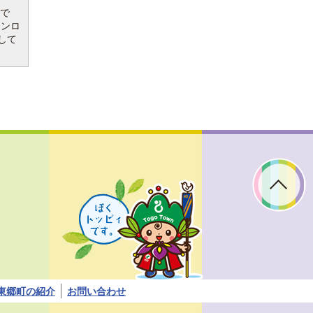
要で
ウンロ
して
ぼ
く
ト
ッ
ピ
ィ
で
す。
東郷町の紹介
お問い合わせ