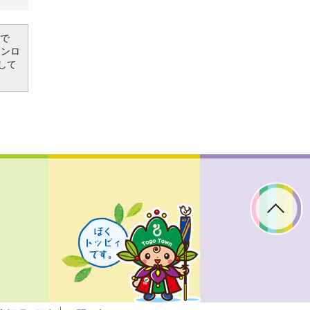
要で
ウンロ
して
ぼ
く
ト
ッ
ピ
ィ
で