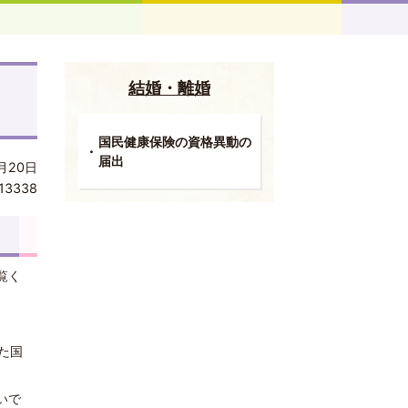
結婚・離婚
国民健康保険の資格異動の
届出
月20日
13338
覧く
た国
いで