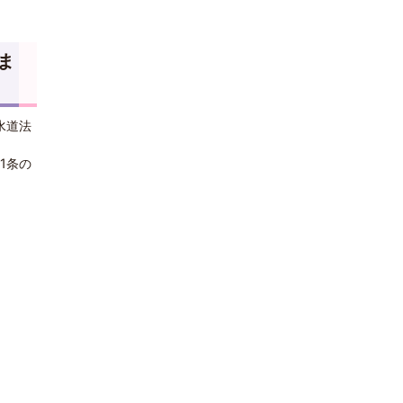
ま
水道法
1条の