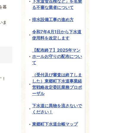
下水道管点検など」を名乗
を暮
る不審な業者について
排水設備工事の進め方
いま
令和7年4月1日から下水道
使用料を改定します
【配布終了】2025年マン
ホールお守りの配布につい
て
（受付及び審査は終了しま
す！
した）東郷町下水道事業経
営戦略改定委託業務プロポ
ーザル
下水道に異物を流さないで
ください！
東郷町下水道台帳マップ