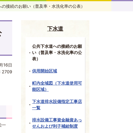
への接続のお願い（普及率・水洗化率の公表）
下水道
公
公共下水道への接続のお願
い（普及率・水洗化率の公
表）
月16日
供用開始区域
:
2709
町内全域図（下水道使用可
能区域）
下水道排水設備指定工事店
一覧
排水設備工事資金融資あっ
松一
せんおよび利子補給制度