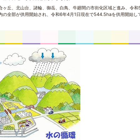
合ヶ丘、北山台、諸輪、御岳、白鳥、牛廻間の市街化区域と進み、令和
の全部が供用開始され、令和6年4月1日現在で544.5haを供用開始し