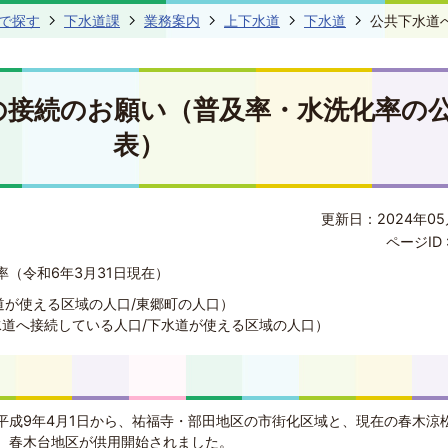
で探す
下水道課
業務案内
上下水道
下水道
公共下水道
の接続のお願い（普及率・水洗化率の
表）
更新日：2024年05
ページID 
（令和6年3月31日現在）
水道が使える区域の人口/東郷町の人口）
下水道へ接続している人口/下水道が使える区域の人口）
平成9年4月1日から、祐福寺・部田地区の市街化区域と、現在の春木涼
、春木台地区が供用開始されました。