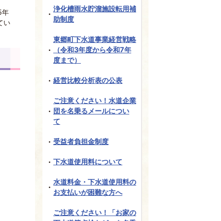
浄化槽雨水貯溜施設転用補
5年
助制度
てい
東郷町下水道事業経営戦略
（令和3年度から令和7年
度まで）
経営比較分析表の公表
ご注意ください！水道企業
団を名乗るメールについ
て
受益者負担金制度
下水道使用料について
水道料金・下水道使用料の
お支払いが困難な方へ
ご注意ください！「お家の