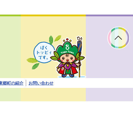
ぼ
く
ト
ッ
ピ
ィ
で
す。
東郷町の紹介
お問い合わせ