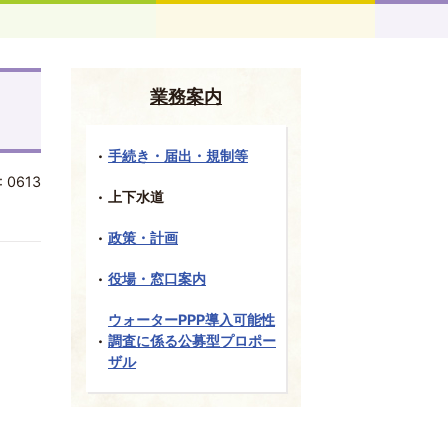
業務案内
手続き・届出・規制等
:
0613
上下水道
政策・計画
役場・窓口案内
ウォーターPPP導入可能性
調査に係る公募型プロポー
ザル