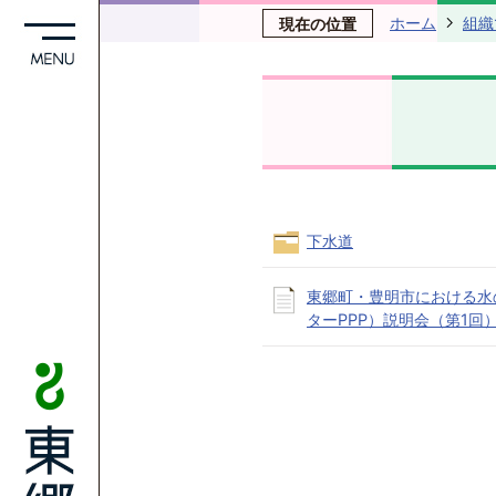
ホーム
組織
現在の位置
下水道
東郷町・豊明市における水
ターPPP）説明会（第1回