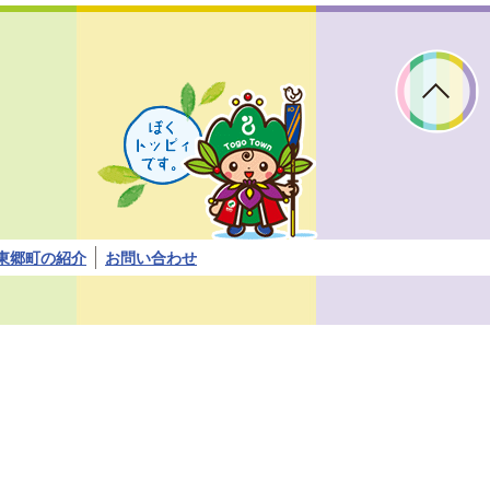
ぼ
く
ト
ッ
ピ
ィ
で
す。
東郷町の紹介
お問い合わせ