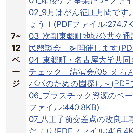
01_産後ケア事業(PDFファイル:
02_9月はがん征圧月間で
ょう！(PDFファイル:274.7K
7~
03_次期東郷町地域公共交
12
民懇談会」を開催します(PDFフ
ペ
04_東郷町・名古屋大学共
ー
チェック」講演会/05_え
ジ
パパのための園探し～(PDFファ
06_プラスチック資源のベー
ファイル:440.8KB)
07_八王子前交差点の改良工
だより(PDFファイル:416.4K