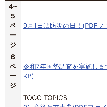
4~
5
ペ
9月1日は防災の日！(PDFファ
ー
ジ
6
ペ
令和7年国勢調査を実施します(
ー
KB)
ジ
TOGO TOPICS