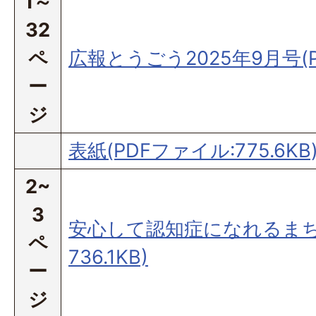
1～
32
ペ
広報とうごう2025年9月号(P
ー
ジ
表紙(PDFファイル:775.6KB
2~
3
安心して認知症になれるまちT
ペ
736.1KB)
ー
ジ