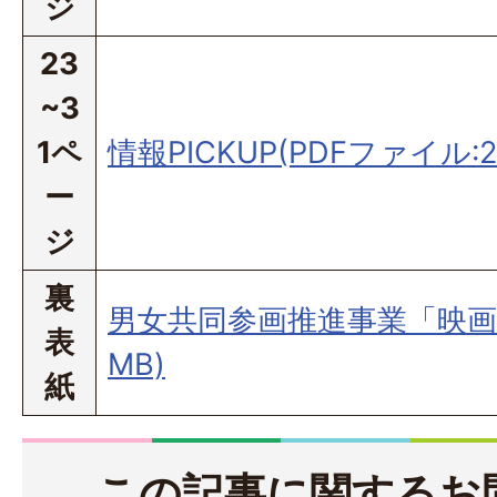
ジ
23
~3
1ペ
情報PICKUP(PDFファイル:2
ー
ジ
裏
男女共同参画推進事業「映画会」
表
MB)
紙
この記事に関するお