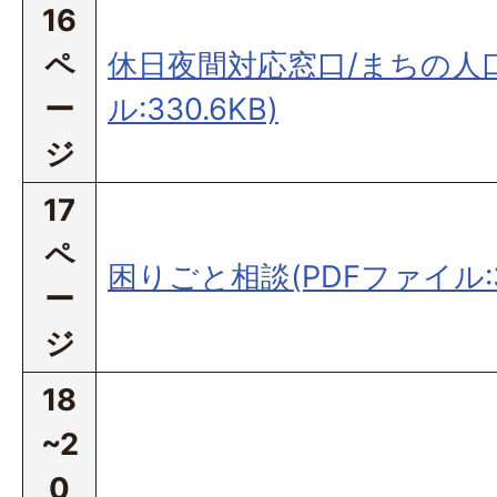
16
ペ
休日夜間対応窓口/まちの人口
ー
ル:330.6KB)
ジ
17
ペ
困りごと相談(PDFファイル:35
ー
ジ
18
~2
0