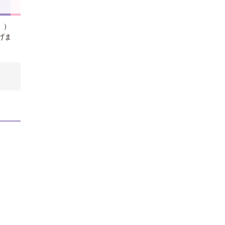
」）
げま