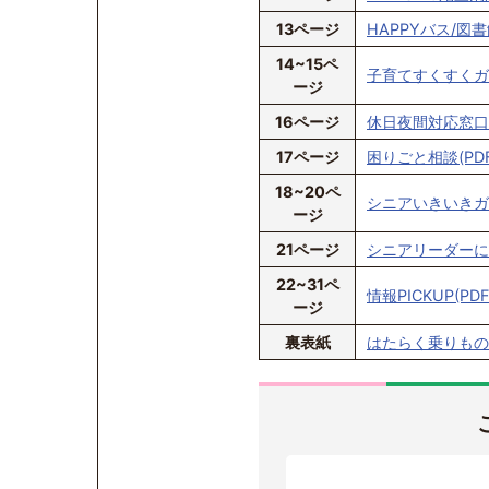
13ページ
HAPPYバス/図書
14~15ペ
子育てすくすくガイド
ージ
16ページ
休日夜間対応窓口/
17ページ
困りごと相談(PDF
18~20ペ
シニアいきいきガイド
ージ
21ページ
シニアリーダーにな
22~31ペ
情報PICKUP(PD
ージ
裏表紙
はたらく乗りものフ