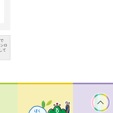
要で
ウンロ
して
ぼ
く