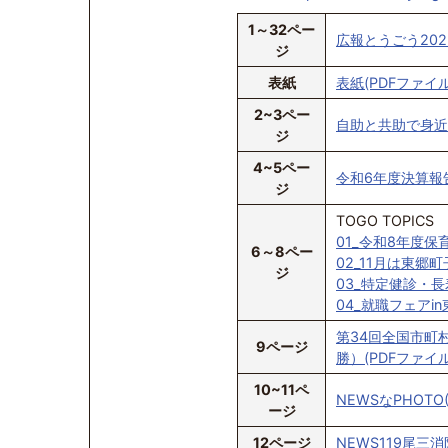
1～32ペー
広報とうごう2025
ジ
表紙
表紙(PDFファイル:
2~3ペー
自助と共助で身近な
ジ
4~5ペー
令和6年度決算報告(
ジ
TOGO TOPICS
01_令和8年度保
6～8ペー
02_11月は東郷
ジ
03_特定健診・長
04_就職フェアi
第34回全国市町
9ページ
勝）(PDFファイル:
10~11ペ
NEWSなPHOTO(
ージ
12ページ
NEWS119尾三消