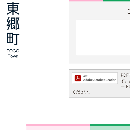
PDF
す。お
ード
ください。