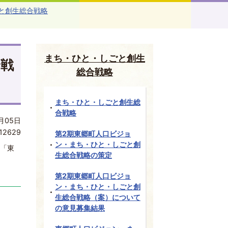
と創生総合戦略
まち・ひと・しごと創生
合戦
総合戦略
まち・ひと・しごと創生総
合戦略
月05日
12629
第2期東郷町人口ビジョ
ン・まち・ひと・しごと創
の「東
生総合戦略の策定
第2期東郷町人口ビジョ
ン・まち・ひと・しごと創
生総合戦略（案）について
の意見募集結果