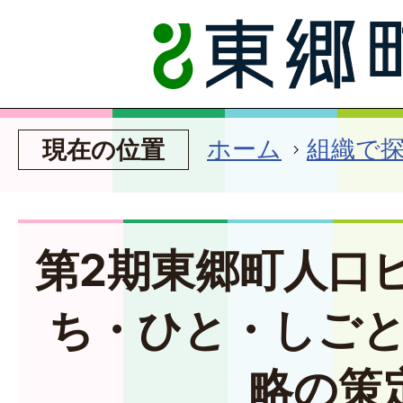
ホーム
組織で
現在の位置
第2期東郷町人口
ち・ひと・しご
略の策