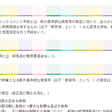
ブリックコメント手続とは、町の基本的な政策等の策定に当たり、あらか
に利害関係を有するもの（以下「町民等」という。）から意見を求め、
て意思決定を行う手続をいう。
機関とは、町長及び教育委員会をいう。
続の対象となる町の基本的な政策等（以下「政策等」という。）の策定は
の策定（改正及び廃止を含む。）
制度を定める条例
事業活動に直接かつ重大な影響を及ぼす条例
を課し、又は権利を制限する条例（ただし、町税の賦課徴収並びに分担