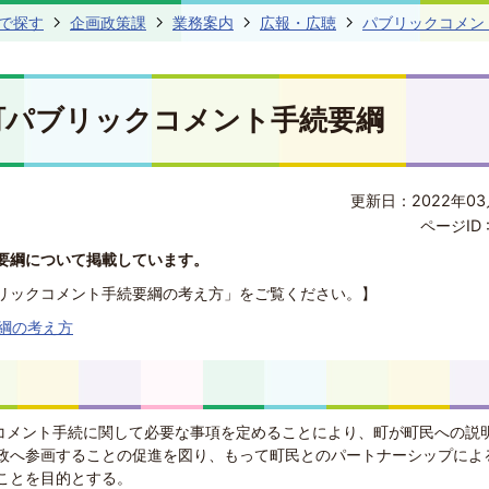
で探す
企画政策課
業務案内
広報・広聴
パブリックコメン
町パブリックコメント手続要綱
更新日：2022年03
ページID 
要綱について掲載しています。
リックコメント手続要綱の考え方」をご覧ください。】
綱の考え方
クコメント手続に関して必要な事項を定めることにより、町が町民への説
政へ参画することの促進を図り、もって町民とのパートナーシップによ
ことを目的とする。