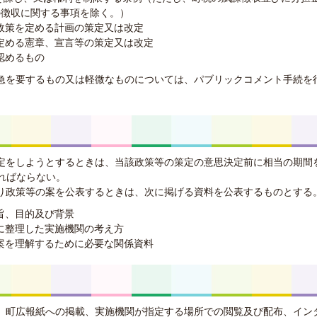
の徴収に関する事項を除く。）
政策を定める計画の策定又は改定
定める憲章、宣言等の策定又は改定
認めるもの
緊急を要するもの又は軽微なものについては、パブリックコメント手続を
策定をしようとするときは、当該政策等の策定の意思決定前に相当の期間
ればならない。
より政策等の案を公表するときは、次に掲げる資料を公表するものとする
旨、目的及び背景
に整理した実施機関の考え方
案を理解するために必要な関係資料
は、町広報紙への掲載、実施機関が指定する場所での閲覧及び配布、イン