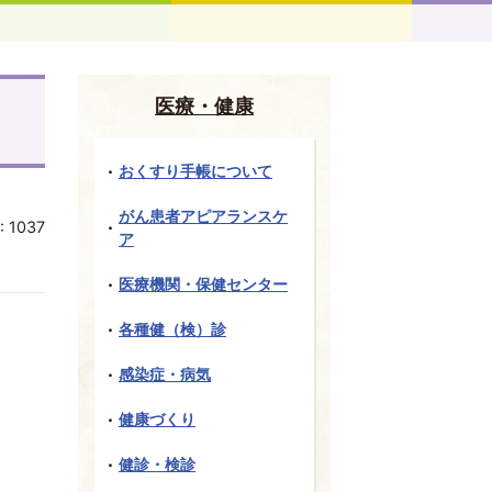
医療・健康
おくすり手帳について
がん患者アピアランスケ
:
1037
ア
医療機関・保健センター
各種健（検）診
感染症・病気
健康づくり
健診・検診