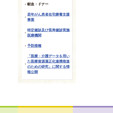
献血・ドナー
若年がん患者在宅療養支援
事業
特定健診及び長寿健診実施
医療機関
予防接種
「医療・介護データを用い
た医療資源適正化連携推進
のための研究」に関する情
報公開