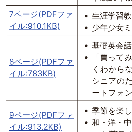
7ページ(PDFファ
生涯学習
イル:910.1KB)
少年少女
基礎英会話
「買って
8ページ(PDFファ
くわから
イル:783KB)
シニアの
ートフォ
季節を楽
9ページ(PDFファ
和・洋・
イル:913.2KB)