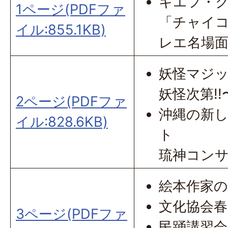
キエフ・
1ページ(PDFファ
「チャイ
イル:855.1KB)
レエ名場
妖怪マジ
妖怪次第!!
2ページ(PDFファ
沖縄の新
イル:828.6KB)
ト
琉神コンサ
絵本作家
文化協会春
3ページ(PDFファ
民踊講習会