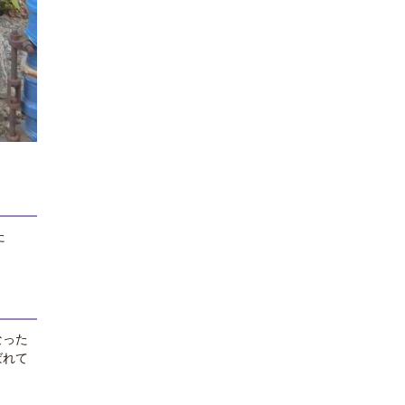
た
なった
ばれて