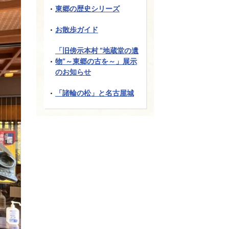
東郷の歴史シリーズ
お散歩ガイド
「旧傍示本村 ”地蔵堂の遺
物”～東郷の古を～」展示
のお知らせ
「諸輪の松」と名古屋城