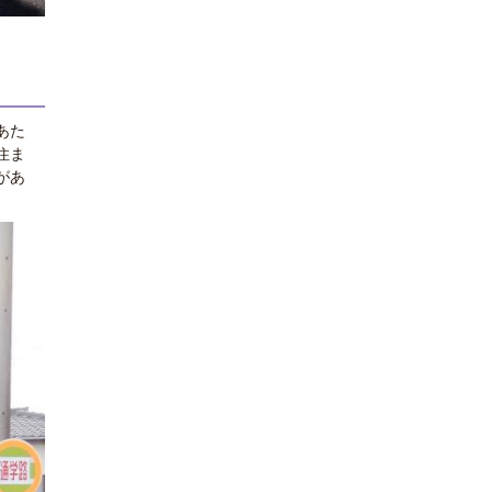
あた
住ま
があ