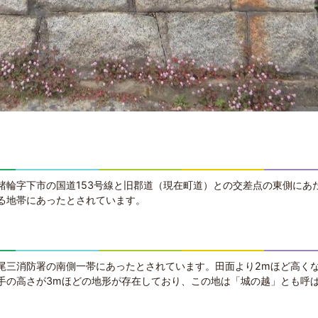
諸輪字下市の国道153号線と旧郡道（現在町道）との交差点の東側にあ
る地帯にあったとされています。
尾三消防署の南側一帯にあったとされています。田面より2mほど高く
手の高さが3mほどの地形が存在しており、この地は「城の越」とも呼