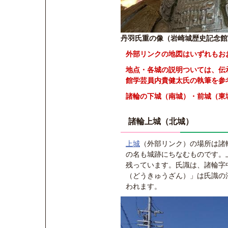
丹羽氏重の像（岩崎城歴史記念館
外部リンクの地図はいずれもお
地点・各城の説明ついては、伝
館学芸員内貴健太氏の執筆を参
諸輪の
下城（南城）・前城（東
諸輪上城（北城）
上城
（外部リンク）
の場所は諸
の名も城跡にちなむものです。
残っています。氏識は、諸輪字
（どうきゅうざん）」は氏識の
われます。