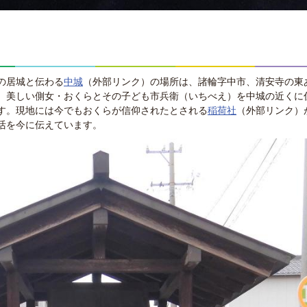
の居城と伝わる
中城
（外部リンク）
の場所は、諸輪字中市、清安寺の東
、美しい側女・おくらとその子ども市兵衛（いちべえ）を中城の近くに
す。現地には今でもおくらが信仰されたとされる
稲荷社
（外部リンク）
活を今に伝えています。