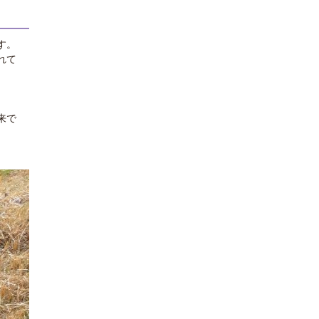
す。
れて
来で