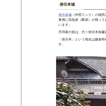
傍示本城
傍示本城
（外部リンク）
の場所
東側に高低差（断崖）が残って
います。
丹羽家の前は、代々傍示本加藤
「傍示本」という地名は鎌倉時
す。