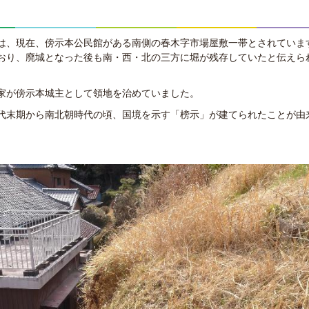
は、現在、傍示本公民館がある南側の春木字市場屋敷一帯とされていま
おり、廃城となった後も南・西・北の三方に堀が残存していたと伝えら
家が傍示本城主として領地を治めていました。
代末期から南北朝時代の頃、国境を示す「榜示」が建てられたことが由