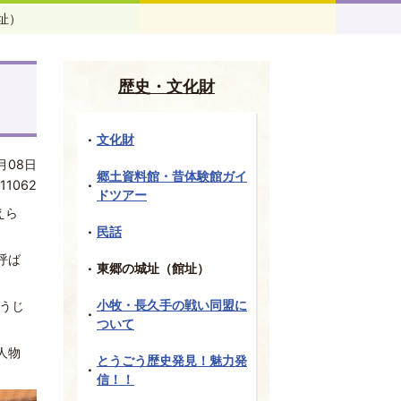
址）
歴史・文化財
文化財
月08日
郷土資料館・昔体験館ガイ
11062
ドツアー
えら
民話
呼ば
東郷の城址（館址）
小牧・長久手の戦い同盟に
うじ
ついて
人物
とうごう歴史発見！魅力発
信！！