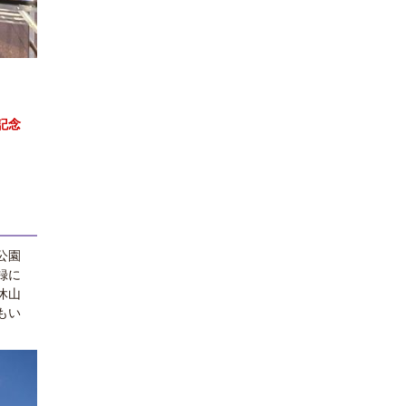
記念
公園
録に
休山
もい