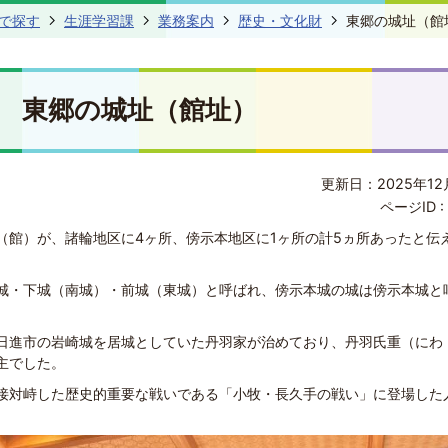
で探す
生涯学習課
業務案内
歴史・文化財
東郷の城址（館
東郷の城址（館址）
更新日：2025年12
ページID :
（館）が、諸輪地区に4ヶ所、傍示本地区に1ヶ所の計5ヵ所あったと伝
城・下城（南城）・前城（東城）と呼ばれ、傍示本城の城は傍示本城と
日進市の岩崎城を居城としていた丹羽家が治めており、丹羽氏重（にわ 
主でした。
接対峙した歴史的重要な戦いである「小牧・長久手の戦い」に登場した