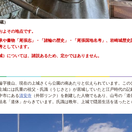
蔵）
およその地点です。
承や書物「尾張志」・「諸輪の歴史」・「尾張国地名考」、岩崎城歴史
考としています。
城）
については、諸説あるため、定かではありません。
輪字後山、現在の上城さくら公園の南あたりと伝えられています。この
上城には氏重の祖父・氏識（うじさと）が居城していたと江戸時代の記
中市にある
清安寺
（外部リンク）
を創建した人物でもあり、山号の「道
法名「道休」からきています。氏識は晩年、上城で隠居生活を送ったと