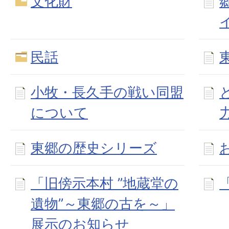
文化財
民話
小牧・長久手の戦い同盟
について
東郷の歴史シリーズ
「旧傍示本村 ”地蔵堂の
遺物”～東郷の古を～」
展示のお知らせ