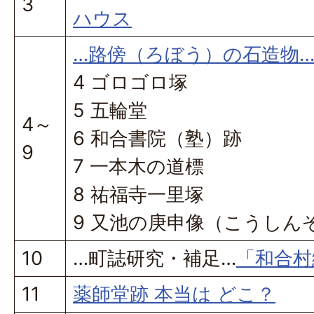
3
ハウス
…路傍（ろぼう）の石造物
4 ゴロゴロ塚
5 五輪堂
4～
6 和合書院（塾）跡
9
7 一本木の道標
8 祐福寺一里塚
9 又池の庚申像（こうしん
10
…町誌研究・補足…
「和合村
11
薬師堂跡 本当は どこ？