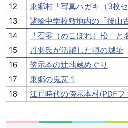
12
東郷村「写真ハガキ（3枚
13
諸輪中学校敷地内の「後山古窯
14
「召零（めこぼれ）松」と
15
丹羽氏が活躍した頃の城址
16
傍示本の辻地蔵めぐり
17
東郷の鬼瓦 1
18
江戸時代の傍示本村(PDFファイ