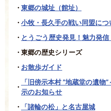
東郷の城址（館址）
小牧・長久手の戦い同盟につ
とうごう歴史発見！魅力発信
東郷の歴史シリーズ
お散歩ガイド
「旧傍示本村 ”地蔵堂の遺物
示のお知らせ
「諸輪の松」と名古屋城