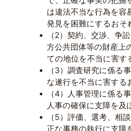
で、正確な事実の把握
は違法不当な行為を容
発見を困難にするおそ
（2）契約、交渉、争
方公共団体等の財産上
ての地位を不当に害す
（3）調査研究に係る
な遂行を不当に害する
（4）人事管理に係る
人事の確保に支障を及
（5）評価、選考、相
正な事務の執行に支障