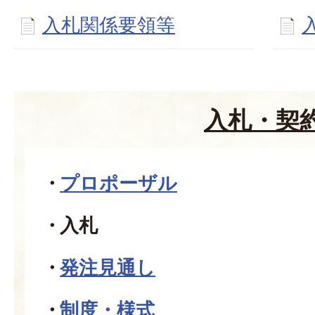
入札関係要領等
入札・契
プロポーザル
入札
発注見通し
制度・様式