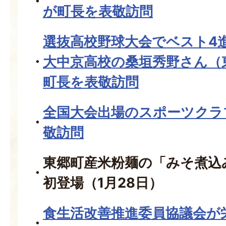
が町長を表敬訪問
選抜高校野球大会でベスト4
大中京高校の桑垣秀野さん（
町長を表敬訪問
全国大会出場のスポーツクラ
敬訪問
東郷町産米粉麺の「みそ煮込
初登場（1月28日）
食生活改善推進委員協議会が