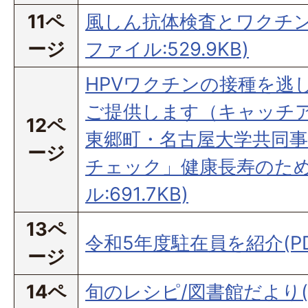
11ペ
風しん抗体検査とワクチン
ージ
ファイル:529.9KB)
HPVワクチンの接種を逃
ご提供します（キャッチ
12ペ
東郷町・名古屋大学共同
ージ
チェック」健康長寿のため
ル:691.7KB)
13ペ
令和5年度駐在員を紹介(PDF
ージ
14ペ
旬のレシピ/図書館だより(P