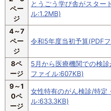
とうごう学び舎がスタート
ペー
ル:1.2MB)
ジ
4～7
ペー
令和5年度当初予算(PDFファ
ジ
8ペ
5月から医療機関での検診
ージ
ファイル:607KB)
9～1
女性特有のがん検診/特定・
0ペ
ル:633.3KB)
ージ