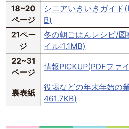
18~20
シニアいきいきガイド(PD
ページ
B)
21ペー
冬の朝ごはんレシピ/図
ジ
イル:1.1MB)
22~31
情報PICKUP(PDFファイ
ページ
役場などの年末年始の業務
裏表紙
461.7KB)