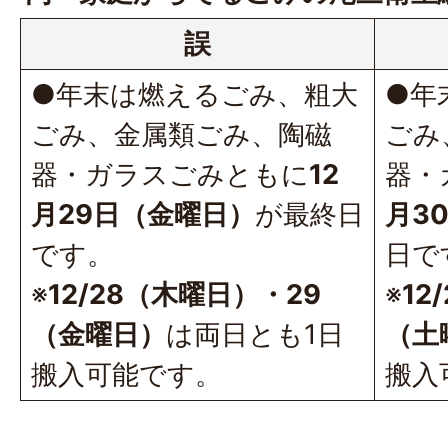
誤
●年末は燃えるごみ、粗大
●年
ごみ、金属類ごみ、陶磁
ごみ
器・ガラスごみともに
12
器・
月29日（金曜日）
が最終日
月3
です。
日で
※
12/28（木曜日）・29
※
12
（金曜日）
は両日とも1日
（土
搬入可能です。
搬入