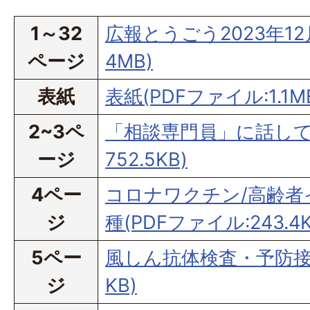
1～32
広報とうごう2023年12月
ページ
4MB)
表紙
表紙(PDFファイル:1.1M
2~3ペ
「相談専門員」に話してみ
ージ
752.5KB)
4ペー
コロナワクチン/高齢者
ジ
種(PDFファイル:243.4K
5ペー
風しん抗体検査・予防接種
ジ
KB)