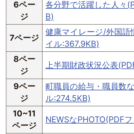
6ペー
各分野で活躍した人々(PD
ジ
B)
健康マイレージ/外国語情
7ページ
イル:367.9KB)
8ペー
上半期財政状況公表(PDFフ
ジ
9ペー
町職員の給与・職員数な
ジ
ル:274.5KB)
10~11
NEWSなPHOTO(PDFファ
ページ