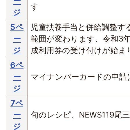
ー
す
ジ
5ペ
児童扶養手当と併給調整す
ー
範囲が変わります、令和3
ジ
成利用券の受け付けが始ま
6ペ
ー
マイナンバーカードの申請
ジ
7ペ
ー
旬のレシピ、NEWS119尾
ジ