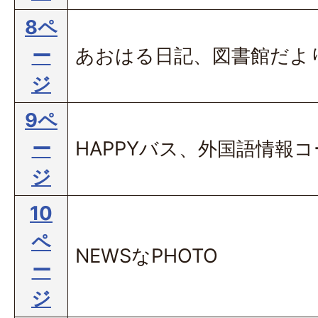
8ペ
ー
あおはる日記、図書館だよ
ジ
9ペ
ー
HAPPYバス、外国語情報
ジ
10
ペ
NEWSなPHOTO
ー
ジ