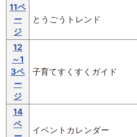
11ペ
ー
とうごうトレンド
ジ
12
～1
3ペ
子育てすくすくガイド
ー
ジ
14
ペ
イベントカレンダー
ー