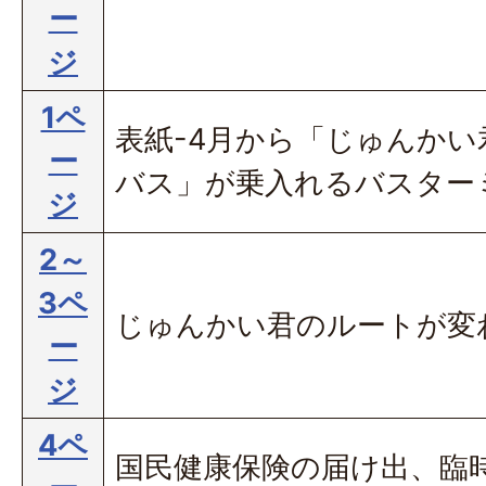
ー
ジ
1ペ
表紙-4月から「じゅんかい
ー
バス」が乗入れるバスター
ジ
2～
3ペ
じゅんかい君のルートが変
ー
ジ
4ペ
国民健康保険の届け出、臨