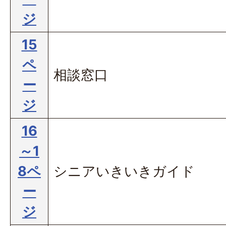
ジ
15
ペ
相談窓口
ー
ジ
16
～1
8ペ
シニアいきいきガイド
ー
ジ