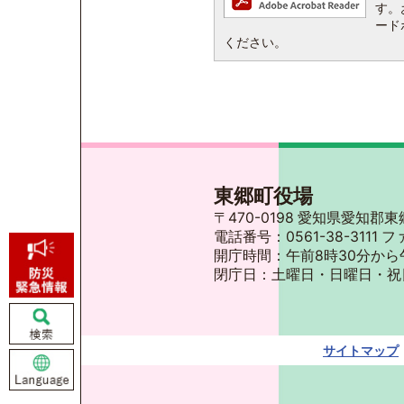
す。お
ード
ください。
東郷町役場
〒470-0198 愛知県愛知
電話番号：0561-38-3111 フ
開庁時間：午前8時30分から
閉庁日：土曜日・日曜日・祝
サイトマップ