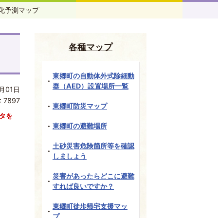
化予測マップ
各種マップ
東郷町の自動体外式除細動
器（AED）設置場所一覧
月01日
:
7897
東郷町防災マップ
タを
東郷町の避難場所
土砂災害危険箇所等を確認
しましょう
災害があったらどこに避難
すれば良いですか？
東郷町徒歩帰宅支援マッ
プ