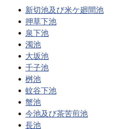
新切池及び米ケ廻間池
押草下池
泉下池
濁池
大坂池
千子池
桝池
蚊谷下池
蟹池
今池及び茶苦煎池
長池