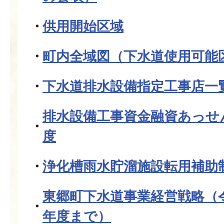
供用開始区域
町内全域図（下水道使用可能
下水道排水設備指定工事店一
排水設備工事資金融資あっせ
度
浄化槽雨水貯溜施設転用補助
東郷町下水道事業経営戦略（
年度まで）