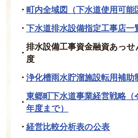
町内全域図（下水道使用可能
下水道排水設備指定工事店一
排水設備工事資金融資あっせ
度
浄化槽雨水貯溜施設転用補助
東郷町下水道事業経営戦略（
年度まで）
経営比較分析表の公表