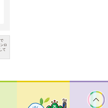
要で
ウンロ
して
ぼ
く