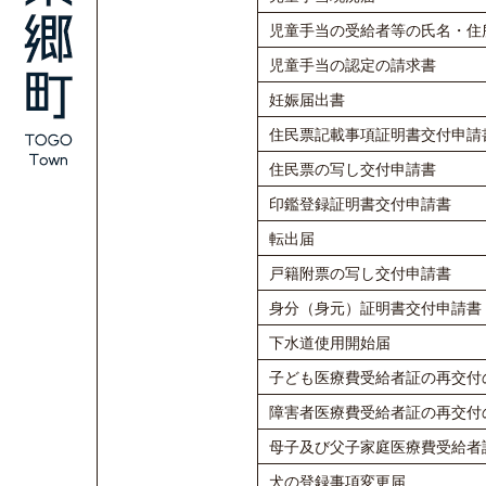
児童手当の受給者等の氏名・住
児童手当の認定の請求書
妊娠届出書
住民票記載事項証明書交付申請
住民票の写し交付申請書
印鑑登録証明書交付申請書
転出届
戸籍附票の写し交付申請書
身分（身元）証明書交付申請書
下水道使用開始届
子ども医療費受給者証の再交付
障害者医療費受給者証の再交付
母子及び父子家庭医療費受給者
犬の登録事項変更届