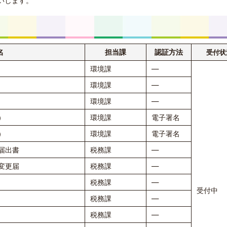
いします。
名
担当課
認証方法
受付状
環境課
―
環境課
―
環境課
―
）
環境課
電子署名
）
環境課
電子署名
届出書
税務課
―
変更届
税務課
―
税務課
―
受付中
税務課
―
税務課
―