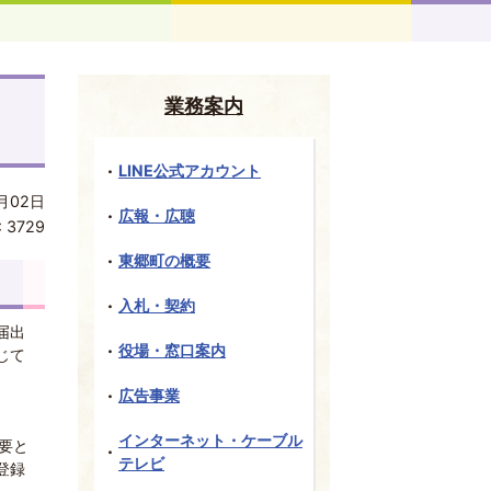
業務案内
LINE公式アカウント
月02日
広報・広聴
:
3729
東郷町の概要
入札・契約
届出
役場・窓口案内
じて
広告事業
インターネット・ケーブル
要と
テレビ
登録