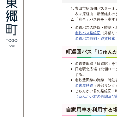
豊田市駅西側バスターミ
衣ヶ原経由・新屋経由の
「和合」バス停を下車する
名鉄バスの路線・時刻・
名鉄バス路線図
（外部リ
名鉄バス時刻・運賃検索
町巡回バス「じゅん
名鉄豊田線「日進駅」を
日進駅北広場（北側ロー
する。
名鉄豊田線の路線・時刻
名古屋鉄道
（外部リンク
じゅんかい君の路線図・
じゅんかい君の再編及び
自家用車を利用する