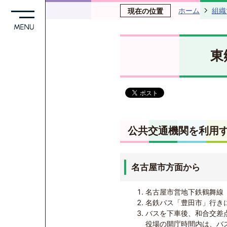
ホーム
組織
現在の位置
東
公共交通機関を利用
名古屋市方面から
名古屋市営地下鉄鶴舞線
名鉄バス「豊田市」行き
バスを下車後、和合交差点
役場の開庁時間内は、バ