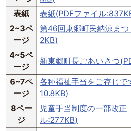
表紙
表紙(PDFファイル:837K
2~3ペ
第46回東郷町民納涼まつり(
ージ
2KB)
4~5ペ
新東郷町長ごあいさつ(PDF
ージ
6~7ペ
各種福祉手当をご存じです
ージ
10.8KB)
8ペー
児童手当制度の一部改正（
ジ
ル:277KB)