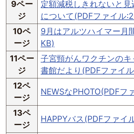
9ペー
定額減税しきれないと見
ジ
について(PDFファイル:26
10ペ
9月はアルツハイマー月間(P
ージ
KB)
11ペー
子宮頸がんワクチンのキ
ジ
書館だより(PDFファイル:4
12ペ
NEWSなPHOTO(PDFファイ
ージ
13ペ
HAPPYバス(PDFファイル:
ージ