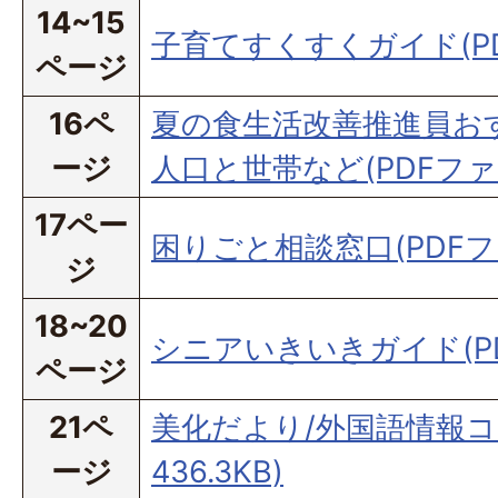
14~15
子育てすくすくガイド(PDF
ページ
16ペ
夏の食生活改善推進員お
ージ
人口と世帯など(PDFファイル
17ペー
困りごと相談窓口(PDFファイ
ジ
18~20
シニアいきいきガイド(PDF
ページ
21ペ
美化だより/外国語情報コー
ージ
436.3KB)