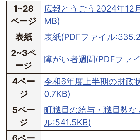
1~28
広報とうごう2024年12月
ページ
MB)
表紙
表紙(PDFファイル:335.2
2~3ペ
障がい者週間(PDFファイル
ージ
4ペー
令和6年度上半期の財政状況
ジ
0.7KB)
5ペー
町職員の給与・職員数など
ジ
ル:541.5KB)
6ペー