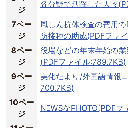
各分野で活躍した人々(PD
ジ
7ペー
風しん抗体検査の費用の
ジ
防接種の助成(PDFファイル:
8ペー
役場などの年末年始の業
ジ
(PDFファイル:789.7KB)
9ペー
美化だより/外国語情報コ
ジ
700.7KB)
10ペー
NEWSなPHOTO(PDFファ
ジ