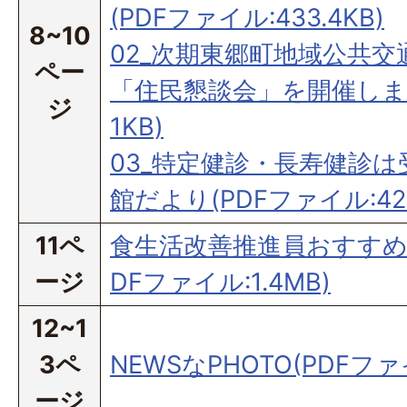
(PDFファイル:433.4KB)
8~10
02_次期東郷町地域公共
ペー
「住民懇談会」を開催します(
ジ
1KB)
03_特定健診・長寿健診は
館だより(PDFファイル:424
11ペ
食生活改善推進員おすすめレ
ージ
DFファイル:1.4MB)
12~1
3ペ
NEWSなPHOTO(PDFファイ
ージ