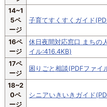
14~1
5ペ
子育てすくすくガイド(PDFフ
ージ
16ペ
休日夜間対応窓口 まちの人
ージ
イル:416.4KB)
17ペ
困りごと相談(PDFファイル:4
ージ
18~2
0ペ
シニアいきいきガイド(PDFフ
ージ