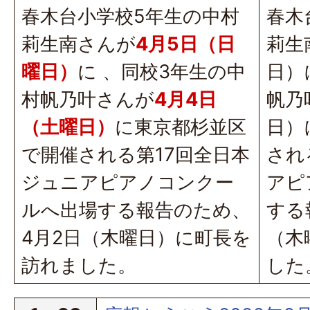
春木台小学校5年生の中村
春木
莉生南さんが
4月5日（日
莉生
曜日）
に 、同校3年生の中
日）
村帆乃叶さんが
4月4日
帆乃
（土曜日）
に東京都杉並区
日）
で開催される第17回全日本
され
ジュニアピアノコンクー
アピ
ルへ出場する報告のため、
する
4月2日（木曜日）に町長を
（木
訪れました。
した