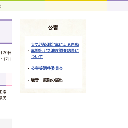
出
公害
大気汚染測定車による自動
車排出ガス濃度調査結果に
月20日
ついて
 :
1711
公害等調整委員会
騒音・振動の届出
工場
県民