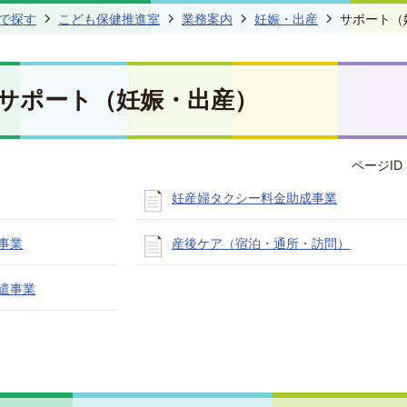
で探す
こども保健推進室
業務案内
妊娠・出産
サポート（
サポート（妊娠・出産）
ページID 
妊産婦タクシー料金助成事業
事業
産後ケア（宿泊・通所・訪問）
遣事業