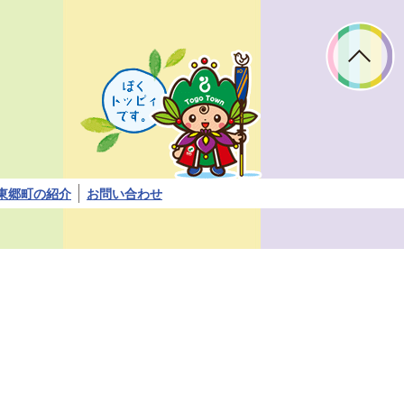
ぼ
く
ト
ッ
ピ
ィ
で
す。
東郷町の紹介
お問い合わせ