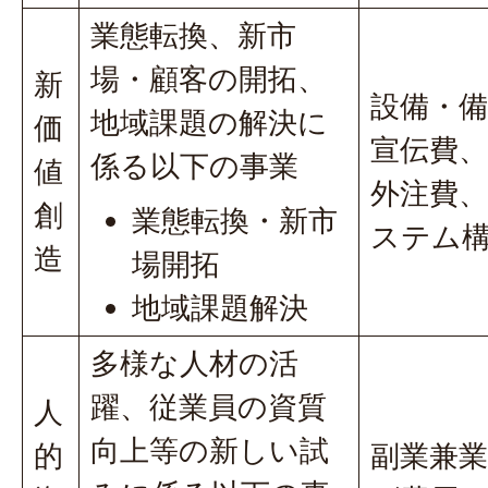
業態転換、新市
場・顧客の開拓、
新
設備・備
地域課題の解決に
価
宣伝費、
係る以下の事業
値
外注費
創
業態転換・新市
ステム
造
場開拓
地域課題解決
多様な人材の活
躍、従業員の資質
人
向上等の新しい試
的
副業兼