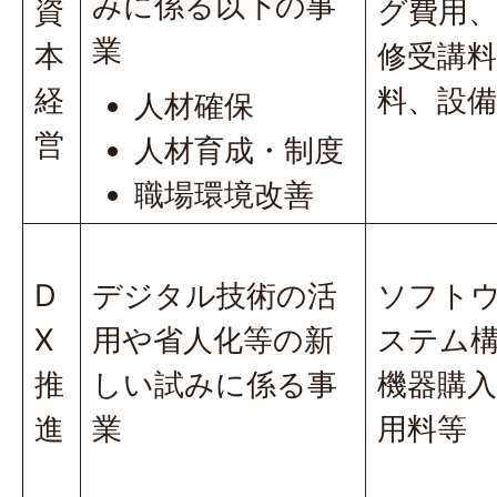
みに係る以下の事
資
グ費用
業
本
修受講料
経
料、設備
人材確保
営
人材育成・制度
職場環境改善
D
デジタル技術の活
ソフト
X
用や省人化等の新
ステム
推
しい試みに係る事
機器購
進
業
用料等