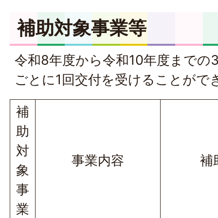
補助対象事業等
令和8年度から令和10年度までの
ごとに1回交付を受けることがで
補
助
対
事業内容
補
象
事
業